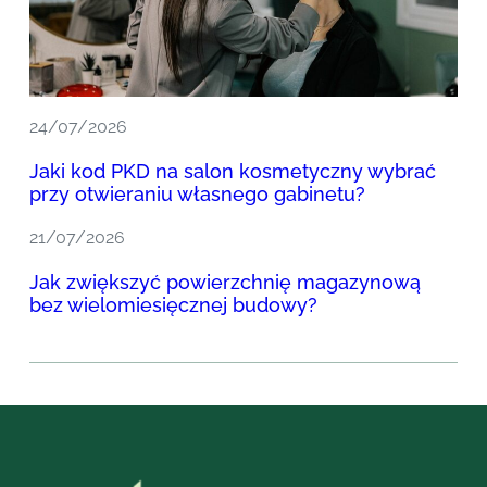
24/07/2026
Jaki kod PKD na salon kosmetyczny wybrać
przy otwieraniu własnego gabinetu?
21/07/2026
Jak zwiększyć powierzchnię magazynową
bez wielomiesięcznej budowy?