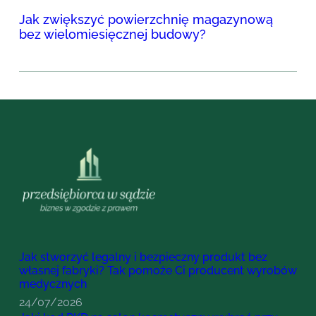
Jak zwiększyć powierzchnię magazynową
bez wielomiesięcznej budowy?
Jak stworzyć legalny i bezpieczny produkt bez
własnej fabryki? Tak pomoże Ci producent wyrobów
medycznych
24/07/2026