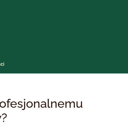
ci
rofesjonalnemu
w?