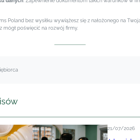
ku danych
. Zapewnienie dokumentom takich warunków w f
ms Poland bez wysiłku wywiążesz się z nałożonego na Twoj
 mógł poświęcić na rozwój firmy.
iębiorca
isów
21/07/2026