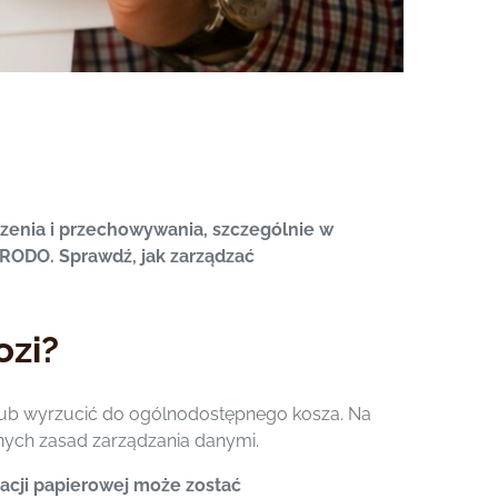
zenia i przechowywania, szczególnie w
ODO. Sprawdź, jak zarządzać
ozi?
lub wyrzucić do ogólnodostępnego kosza. Na
nych zasad zarządzania danymi.
cji papierowej może zostać