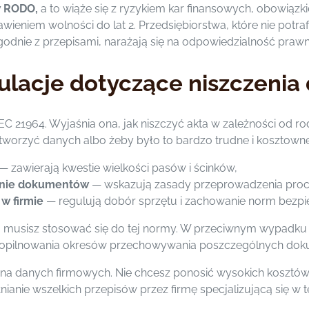
w RODO,
a to wiąże się z ryzykiem kar finansowych, obowiąz
awieniem wolności do lat 2. Przedsiębiorstwa, które nie potr
dnie z przepisami, narażają się na odpowiedzialność prawną
ulacje dotyczące niszczenia
C 21964. Wyjaśnia ona, jak niszczyć akta w zależności od ro
tworzyć danych albo żeby było to bardzo trudne i kosztowne
— zawierają kwestie wielkości pasów i ścinków,
czenie dokumentów
— wskazują zasady przeprowadzenia proce
w firmie
— regulują dobór sprzętu i zachowanie norm bezpi
 musisz stosować się do tej normy. W przeciwnym wypadku l
k dopilnowania okresów przechowywania poszczególnych do
na danych firmowych. Nie chcesz ponosić wysokich kosztó
nianie wszelkich przepisów przez firmę specjalizującą się w te