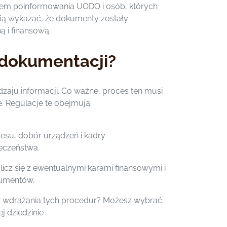
kiem poinformowania UODO i osób, których
afią wykazać, że dokumenty zostały
 i finansową.
 dokumentacji?
dzaju informacji. Co ważne, proces ten musi
. Regulacje te obejmują:
su, dobór urządzeń i kadry
eczeństwa.
icz się z ewentualnymi karami finansowymi i
kumentów.
w wdrażania tych procedur? Możesz wybrać
j dziedzinie