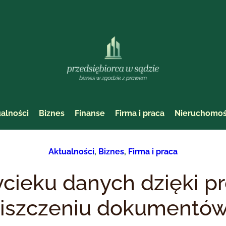
alności
Biznes
Finanse
Firma i praca
Nieruchomoś
Aktualności
, 
Biznes
, 
Firma i praca
ycieku danych dzięki p
iszczeniu dokumentó