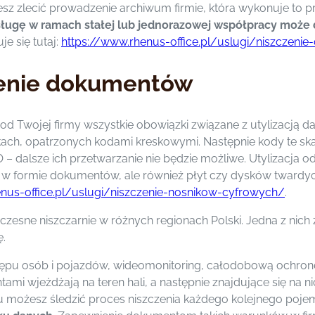
zlecić prowadzenie archiwum firmie, która wykonuje to pro
ługę w ramach stałej lub jednorazowej współpracy może d
e się tutaj:
https://www.rhenus-office.pl/uslugi/niszczen
czenie dokumentów
d Twojej firmy wszystkie obowiązki związane z utylizacją da
kach, opatrzonych kodami kreskowymi. Następnie kody te sk
– dalsze ich przetwarzanie nie będzie możliwe. Utylizacja
ko w formie dokumentów, ale również płyt czy dysków twardy
nus-office.pl/uslugi/niszczenie-nosnikow-cyfrowych/
.
esne niszczarnie w różnych regionach Polski. Jedna z nich 
ę.
stępu osób i pojazdów, wideomonitoring, całodobową ochron
 wjeżdżają na teren hali, a następnie znajdujące się na n
możesz śledzić proces niszczenia każdego kolejnego poje