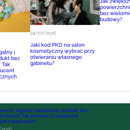
Jak zwiększ
powierzchn
bez wielomi
budowy?
24/07/2026
Jaki kod PKD na salon
kosmetyczny wybrać przy
galny i
otwieraniu własnego
dukt bez
gabinetu?
? Tak
ducent
cznych
worzyć legalny i bezpieczny produkt bez
j fabryki? Tak pomoże Ci producent
ów medycznych
/2026