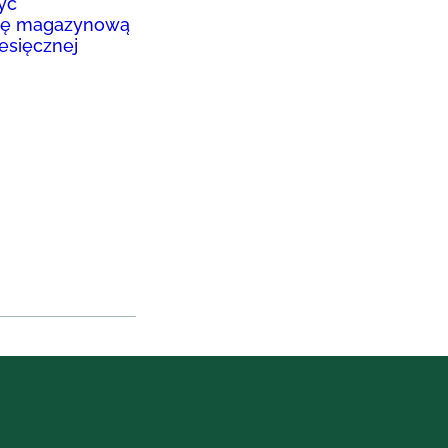
yć
ię magazynową
esięcznej