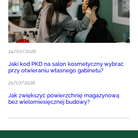
24/07/2026
Jaki kod PKD na salon kosmetyczny wybrać
przy otwieraniu własnego gabinetu?
21/07/2026
Jak zwiększyć powierzchnię magazynową
bez wielomiesięcznej budowy?