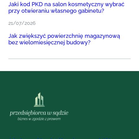
Jaki kod PKD na salon kosmetyczny wybrać
przy otwieraniu własnego gabinetu?
21/07/2026
Jak zwiększyć powierzchnię magazynową
bez wielomiesięcznej budowy?