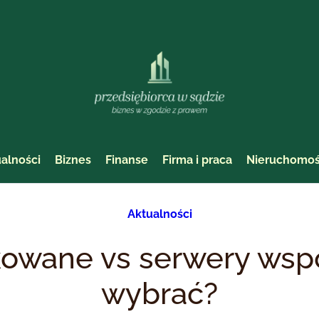
alności
Biznes
Finanse
Firma i praca
Nieruchomoś
Aktualności
owane vs serwery wspó
wybrać?