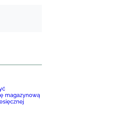
yć
ię magazynową
esięcznej