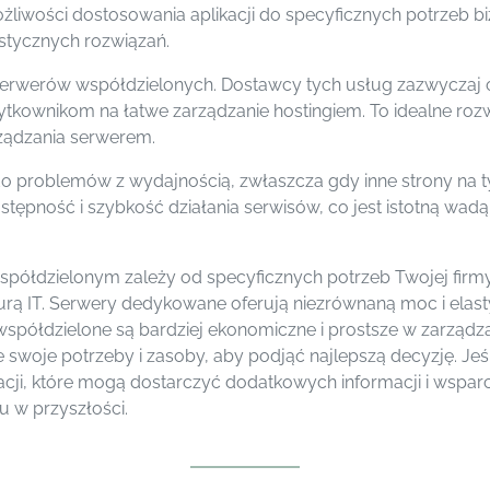
żliwości dostosowania aplikacji do specyficznych potrzeb 
listycznych rozwiązań.
erwerów współdzielonych. Dostawcy tych usług zazwyczaj o
tkownikom na łatwe zarządzanie hostingiem. To idealne rozwi
ządzania serwerem.
 problemów z wydajnością, zwłaszcza gdy inne strony na 
pność i szybkość działania serwisów, co jest istotną wadą d
łdzielonym zależy od specyficznych potrzeb Twojej firm
turą IT. Serwery dedykowane oferują niezrównaną moc i elast
współdzielone są bardziej ekonomiczne i prostsze w zarząd
e swoje potrzeby i zasoby, aby podjąć najlepszą decyzję. Jeś
i, które mogą dostarczyć dodatkowych informacji i wsparc
u w przyszłości.