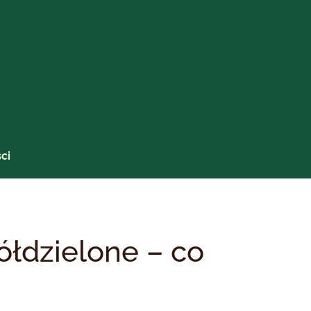
ci
łdzielone – co