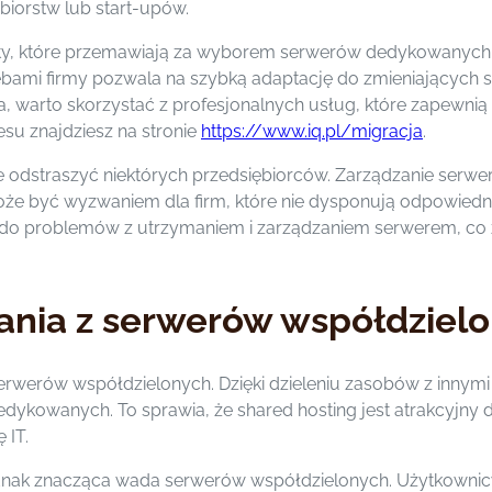
biorstw lub start-upów.
ety, które przemawiają za wyborem serwerów dedykowanych. 
ami firmy pozwala na szybką adaptację do zmieniających s
arto skorzystać z profesjonalnych usług, które zapewnią pły
su znajdziesz na stronie
https://www.iq.pl/migracja
.
e odstraszyć niektórych przedsiębiorców. Zarządzanie s
może być wyzwaniem dla firm, które nie dysponują odpowied
o problemów z utrzymaniem i zarządzaniem serwerem, co z 
tania z serwerów współdziel
serwerów współdzielonych. Dzięki dzieleniu zasobów z innym
ykowanych. To sprawia, że shared hosting jest atrakcyjny dl
 IT.
dnak znacząca wada serwerów współdzielonych. Użytkownic