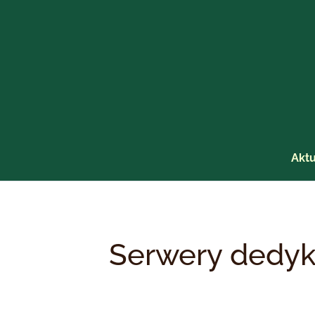
Przejdź
do
treści
Aktu
Serwery dedyk