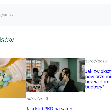
iębiorca
isów
21/07/2026
Jak zwiększ
powierzchn
bez wielomi
budowy?
24/07/2026
Jaki kod PKD na salon