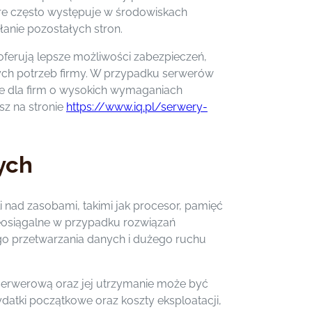
tóre często występuje w środowiskach
anie pozostałych stron.
oferują lepsze możliwości zabezpieczeń,
ych potrzeb firmy. W przypadku serwerów
ce dla firm o wysokich wymaganiach
sz na stronie
https://www.iq.pl/serwery-
ych
 nad zasobami, takimi jak procesor, pamięć
nieosiągalne w przypadku rozwiązań
go przetwarzania danych i dużego ruchu
serwerową oraz jej utrzymanie może być
atki początkowe oraz koszty eksploatacji,