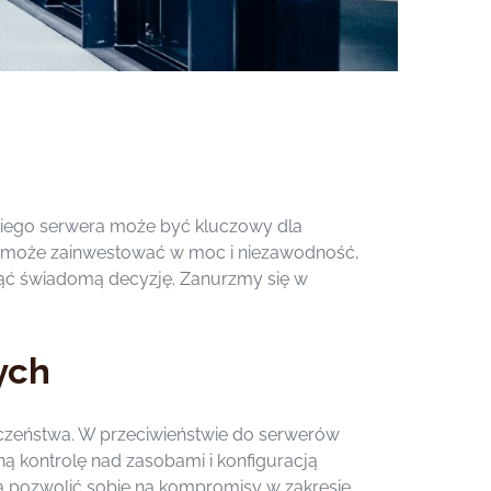
niego serwera może być kluczowy dla
czy może zainwestować w moc i niezawodność,
jąć świadomą decyzję. Zanurzmy się w
ych
eczeństwa. W przeciwieństwie do serwerów
ną kontrolę nad zasobami i konfiguracją
ogą pozwolić sobie na kompromisy w zakresie