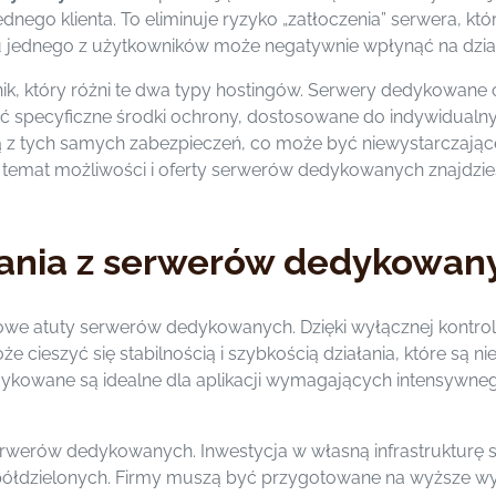
dnego klienta. To eliminuje ryzyko „zatłoczenia” serwera, k
u jednego z użytkowników może negatywnie wpłynąć na dział
k, który różni te dwa typy hostingów. Serwery dedykowane 
 specyficzne środki ochrony, dostosowane do indywidualn
ją z tych samych zabezpieczeń, co może być niewystarczają
temat możliwości i oferty serwerów dedykowanych znajdzie
stania z serwerów dedykowan
owe atuty serwerów dedykowanych. Dzięki wyłącznej kontroli
 cieszyć się stabilnością i szybkością działania, które są 
dykowane są idealne dla aplikacji wymagających intensywne
rwerów dedykowanych. Inwestycja w własną infrastrukturę 
ółdzielonych. Firmy muszą być przygotowane na wyższe wyd