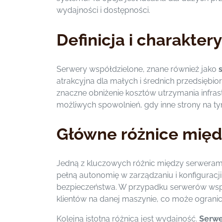
wydajności i dostępności.
Definicja i charakte
Serwery współdzielone, znane również jako
atrakcyjna dla małych i średnich przedsiębio
znaczne obniżenie kosztów utrzymania infras
możliwych spowolnień, gdy inne strony na t
Główne różnice mię
Jedną z kluczowych różnic między serwerami
pełną autonomię w zarządzaniu i konfiguracj
bezpieczeństwa. W przypadku serwerów współ
klientów na danej maszynie, co może ogranicz
Kolejną istotną różnicą jest wydajność.
Serw