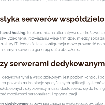
rystyka serwerów współdziel
shared hosting
, to ekonomiczna alternatywa dla droższych
rstw. Dzięki temu rozwiązaniu wiele firm dzieli między sobą
truktury IT. Jednakże taka konfiguracja może prowadzić do 
ym samym serwerze generują duże obciążenie.
dzy serwerami dedykowanymi
 dedykowanymi a współdzielonymi jest poziom kontroli i d
i, co pozwala na instalację specyficznych aplikacji, system
dzielonych, użytkownicy muszą dostosować się do konfigura
ać możliwości personalizacji i optymalizacji.
ery dedykowane
zapewniają znacznie większe zasoby, takie