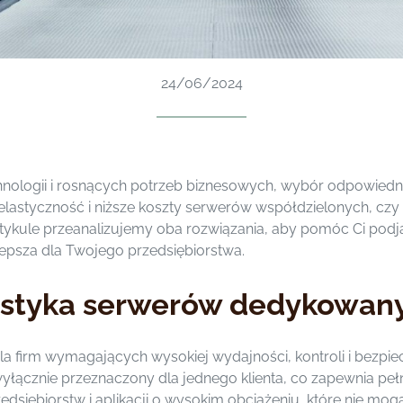
24/06/2024
chnologii i rosnących potrzeb biznesowych, wybór odpowied
a elastyczność i niższe koszty serwerów współdzielonych, 
tykule przeanalizujemy oba rozwiązania, aby pomóc Ci pod
lepsza dla Twojego przedsiębiorstwa.
erystyka serwerów dedykowan
a firm wymagających wysokiej wydajności, kontroli i bezpi
wyłącznie przeznaczony dla jednego klienta, co zapewnia peł
zedsiębiorstw i aplikacji o wysokim obciążeniu, które nie m