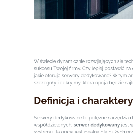
W świecie dynamicznie rozwijających się te
sukcesu Twojej firmy. Czy lepiej postawić n
jakie oferują serwery dedykowane? W tym ar
szczegóły i odkryjmy, która opcja będzie naj
Definicja i charakt
Serwery dedykowane to potężne narzędzia dl
współdzielonych,
serwer dedykowany
jest 
systemu. Ta opcja jest idealna dla dużych pr