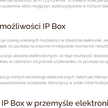
akie jak Bluetooth, Wi-Fi czy Ethernet. To otwiera nowe persp
 systemów, które mogą być wykorzystywane w różnych dzie
 możliwości IP Box
uje szereg unikalnych możliwości w dziedzinie elektroniki. J
hipie, co pozwala na znaczne zmniejszenie rozmiarów i koszt
igurację układów elektronicznych, co daje możliwość dostos
kładu w zależności od potrzeb użytkownika, co pozwala na 
gracja różnych technologii elektronicznych, takich jak mikrop
aawansowane urządzenia, które łączą w sobie różne funkcj
IP Box w przemyśle elektro