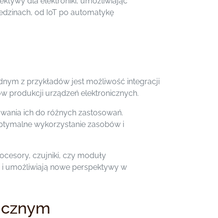
ektywy dla elektroniki, umożliwiając
dzinach, od IoT po automatykę
ednym z przykładów jest możliwość integracji
ów produkcji urządzeń elektronicznych.
owania ich do różnych zastosowań.
optymalne wykorzystanie zasobów i
rocesory, czujniki, czy moduły
e i umożliwiają nowe perspektywy w
nicznym