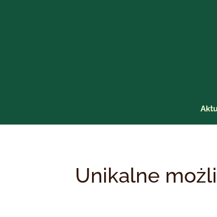
Przejdź
do
treści
Aktu
Unikalne możl