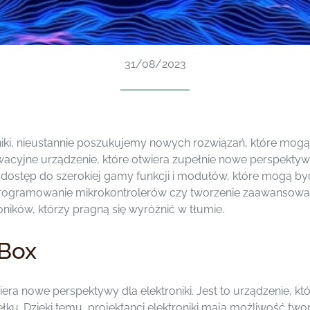
31/08/2023
iki, nieustannie poszukujemy nowych rozwiązań, które mogą
wacyjne urządzenie, które otwiera zupełnie nowe perspektywy 
z dostęp do szerokiej gamy funkcji i modułów, które mogą b
 programowanie mikrokontrolerów czy tworzenie zaawanso
oników, którzy pragną się wyróżnić w tłumie.
 Box
era nowe perspektywy dla elektroniki. Jest to urządzenie, któ
u. Dzięki temu, projektanci elektroniki mają możliwość two