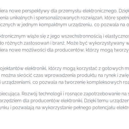
twiera nowe perspektywy dla przemysłu elektronicznego. Dz
nia unikalnych i spersonalizowanych rozwiązań, które spełni
ronicznych w jednym kompaktnym urządzeniu, co pozwala na o
tronicznym wiąże się z jego wszechstronnością i elastyczno
do różnych zastosowań i branż. Może być wykorzystywany w
twiera nowe możliwości dla producentów, którzy mogą tworz
ojektantów elektroniki, którzy mogą korzystać z gotowych mo
mu można skrócić czas wprowadzenia produktu na rynek i zwi
i i urządzeniami, co pozwala na tworzenie kompleksowych ro
biecująca. Rozwój technologii i rosnące zapotrzebowanie na 
narzędziem dla producentów elektroniki. Dzięki temu urządz
ku i pozwalają na wykorzystanie pełnego potencjału elektro