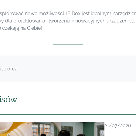
eksplorować nowe możliwości, IP Box jest idealnym narzędziem
dla projektowania i tworzenia innowacyjnych urządzeń elekt
 czekają na Ciebie!
iębiorca
isów
21/07/2026