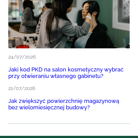
24/07/2026
Jaki kod PKD na salon kosmetyczny wybrać
przy otwieraniu własnego gabinetu?
21/07/2026
Jak zwiększyć powierzchnię magazynową
bez wielomiesięcznej budowy?