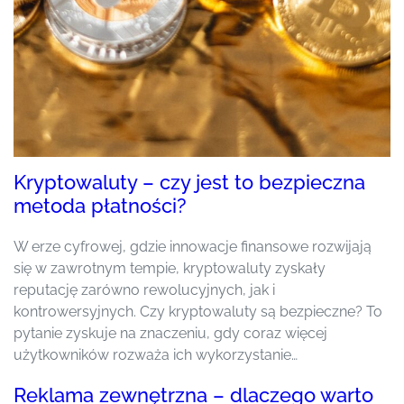
Kryptowaluty – czy jest to bezpieczna
metoda płatności?
W erze cyfrowej, gdzie innowacje finansowe rozwijają
się w zawrotnym tempie, kryptowaluty zyskały
reputację zarówno rewolucyjnych, jak i
kontrowersyjnych. Czy kryptowaluty są bezpieczne? To
pytanie zyskuje na znaczeniu, gdy coraz więcej
użytkowników rozważa ich wykorzystanie…
Reklama zewnętrzna – dlaczego warto