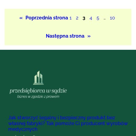
«
Poprzednia strona
1
2
3
4
5
…
10
Następna strona
»
Jak stworzyć legalny i bezpieczny produkt bez
własnej fabryki? Tak pomoże Ci producent wyrobów
medycznych