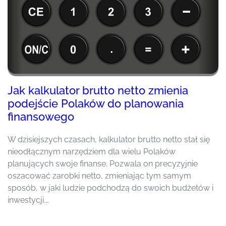
Jak kalkulator brutto netto zmienia
podejście Polaków do planowania
finansowego
W dzisiejszych czasach, kalkulator brutto netto stał się
nieodłącznym narzędziem dla wielu Polaków
planujących swoje finanse. Pozwala on precyzyjnie
oszacować zarobki netto, zmieniając tym samym
sposób, w jaki ludzie podchodzą do swoich budżetów i
inwestycji.…