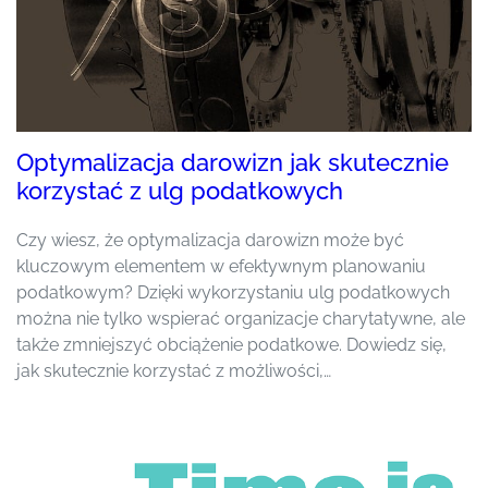
Optymalizacja darowizn jak skutecznie
korzystać z ulg podatkowych
Czy wiesz, że optymalizacja darowizn może być
kluczowym elementem w efektywnym planowaniu
podatkowym? Dzięki wykorzystaniu ulg podatkowych
można nie tylko wspierać organizacje charytatywne, ale
także zmniejszyć obciążenie podatkowe. Dowiedz się,
jak skutecznie korzystać z możliwości,…