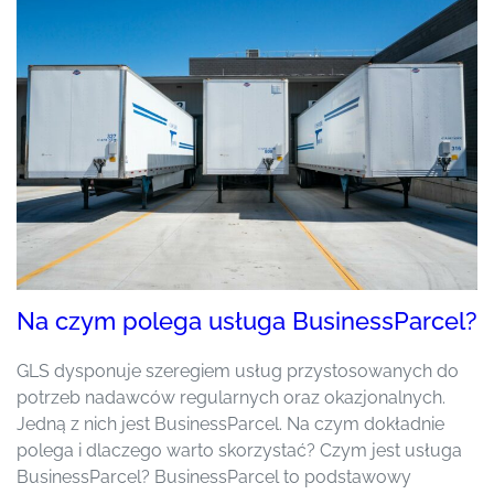
Na czym polega usługa BusinessParcel?
GLS dysponuje szeregiem usług przystosowanych do
potrzeb nadawców regularnych oraz okazjonalnych.
Jedną z nich jest BusinessParcel. Na czym dokładnie
polega i dlaczego warto skorzystać? Czym jest usługa
BusinessParcel? BusinessParcel to podstawowy