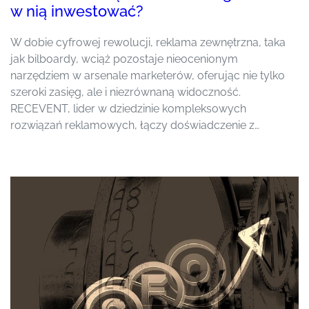
w nią inwestować?
W dobie cyfrowej rewolucji, reklama zewnętrzna, taka
jak bilboardy, wciąż pozostaje nieocenionym
narzędziem w arsenale marketerów, oferując nie tylko
szeroki zasięg, ale i niezrównaną widoczność.
RECEVENT, lider w dziedzinie kompleksowych
rozwiązań reklamowych, łączy doświadczenie z…