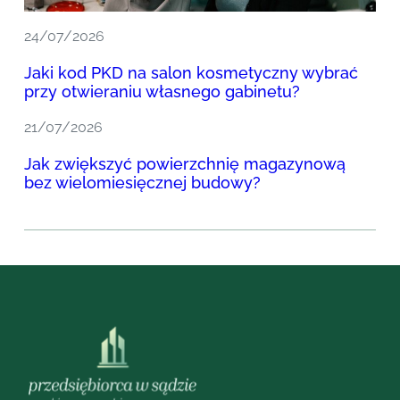
24/07/2026
Jaki kod PKD na salon kosmetyczny wybrać
przy otwieraniu własnego gabinetu?
21/07/2026
Jak zwiększyć powierzchnię magazynową
bez wielomiesięcznej budowy?